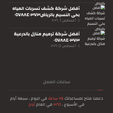
أفضل شركة كشف تسربات المياه
بحي النسيم بالرياض٠٥٧٨٨٤٠٣٧٣
أغسطس ٦, ٢٠٢٦
أفضل شركة ترميم منازل بالدرعية
٠٥٧٨٨٤٠٣٧٣
أغسطس ٥, ٢٠٢٦
ساعات العمل
دعمنا متاح لمساعدتك
٢٤ ساعة
في اليوم ، سبعة أيام
في الأسبوع ،
٣٦٥
في العام
أيام