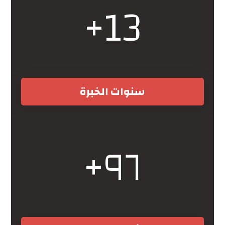
+
13
سنوات الخبرة
+
٩٦