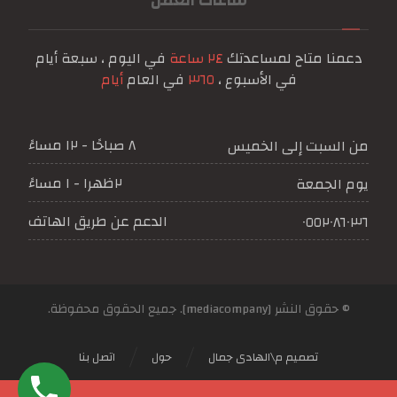
ساعات العمل
دعمنا متاح لمساعدتك
٢٤ ساعة
في اليوم ، سبعة أيام
في الأسبوع ،
٣٦٥
في العام
أيام
٨ صباحًا - ١٢ مساءً
من السبت إلى الخميس
٢ظهرا - ١ مساءً
يوم الجمعة
الدعم عن طريق الهاتف
٠٥٥٢٠٨٦٠٣٦
© حقوق النشر [mediacompany]. جميع الحقوق محفوظة.
تصميم م\الهادى جمال
حول
اتصل بنا