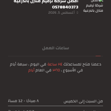
أفضل شركة ترميم منازل بالدرعية
0578840373
أغسطس 5, 2026
ساعات العمل
دعمنا متاح لمساعدتك
٢٤ ساعة
في اليوم ، سبعة أيام
في الأسبوع ،
٣٦٥
في العام
أيام
٨ صباحًا - 12 مساءً
من السبت إلى الخميس