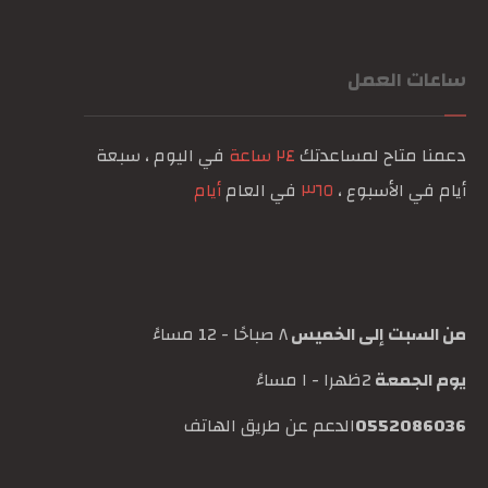
ساعات العمل
دعمنا متاح لمساعدتك
٢٤ ساعة
في اليوم ، سبعة
أيام في الأسبوع ،
٣٦٥
في العام
أيام
من السبت إلى الخميس
٨ صباحًا - 12 مساءً
يوم الجمعة
2ظهرا - ١ مساءً
0552086036
الدعم عن طريق الهاتف