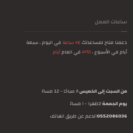
ساعات العمل
دعمنا متاح لمساعدتك
٢٤ ساعة
في اليوم ، سبعة
أيام في الأسبوع ،
٣٦٥
في العام
أيام
من السبت إلى الخميس
٨ صباحًا - 12 مساءً
يوم الجمعة
2ظهرا - ١ مساءً
0552086036
الدعم عن طريق الهاتف