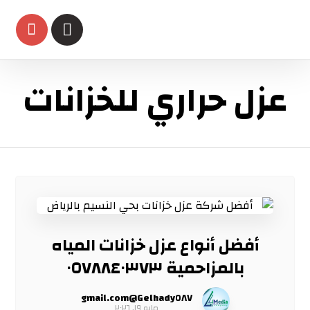
عزل حراري للخزانات
أفضل أنواع عزل خزانات المياه
بالمزاحمية ٠٥٧٨٨٤٠٣٧٣
Gelhady٥٨٧@gmail.com
مايو ١٩, ٢٠٢٦