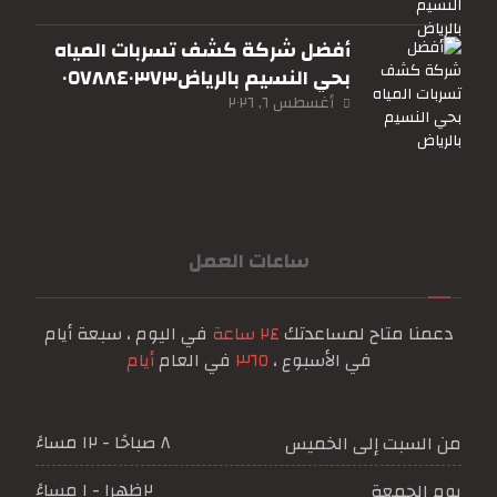
أفضل شركة كشف تسربات المياه
بحي النسيم بالرياض٠٥٧٨٨٤٠٣٧٣
أغسطس ٦, ٢٠٢٦
ساعات العمل
دعمنا متاح لمساعدتك
٢٤ ساعة
في اليوم ، سبعة أيام
في الأسبوع ،
٣٦٥
في العام
أيام
٨ صباحًا - ١٢ مساءً
من السبت إلى الخميس
٢ظهرا - ١ مساءً
يوم الجمعة