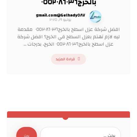
بالخرج٠٥٥٢٠٨٦٠٣٦
Gelhady٥٨٧@gmail.com
يوليو ١٩, ٢٠٢٥
افضل شركة عزل اسطح بالخرج٠٥٥٢٠٨٦٠٣٦ مقدمة
ليه لازم تهتم بعزل السطح في الخرج؟ افضل شركة
عزل اسطح بالخرج٠٥٥٢٠٨٦٠٣٦ الخرج، بدرجات ...
قراءة المزيد
بحث