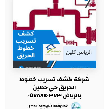
شركة كشف تسريب خطوط
الحريق حي حطين
بالرياض ٠٥٧٨٨٤٠٣٧٣
Gelhady٥٨٧@gmail.com