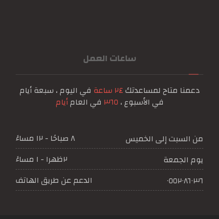
ساعات العمل
دعمنا متاح لمساعدتك
٢٤ ساعة
في اليوم ، سبعة أيام
في الأسبوع ،
٣٦٥
في العام
أيام
٨ صباحًا - ١٢ مساءً
من السبت إلى الخميس
٢ظهرا - ١ مساءً
يوم الجمعة
الدعم عن طريق الهاتف
٠٥٥٢٠٨٦٠٣٦