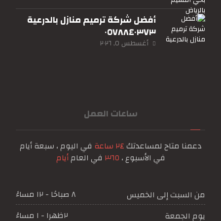
أفضل شركة ترميم منازل بالدرعية
٠٥٧٨٨٤٠٣٧٣
أغسطس ٥, ٢٠٢٦
ساعات العمل
دعمنا متاح لمساعدتك
٢٤ ساعة
في اليوم ، سبعة أيام
في الأسبوع ،
٣٦٥
في العام
أيام
٨ صباحًا - ١٢ مساءً
من السبت إلى الخميس
٢ظهرا - ١ مساءً
يوم الجمعة