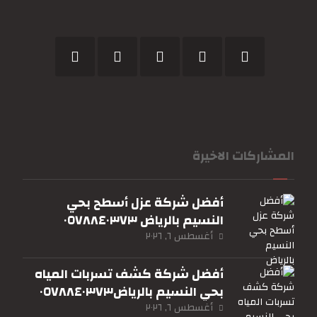
المشاركات الاخيرة
أفضل شركة عزل أسطح بحي
النسيم بالرياض ٠٥٧٨٨٤٠٣٧٣
أغسطس ٦, ٢٠٢٦
أفضل شركة كشف تسربات المياه
بحي النسيم بالرياض٠٥٧٨٨٤٠٣٧٣
أغسطس ٦, ٢٠٢٦