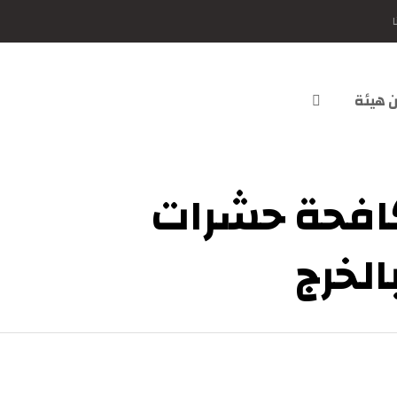
ا
 هيئة
فحة حشرات
لخرج