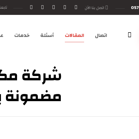
057
تابعن
اتصل بنا الآن
اتصال
المقالات
أسئلة
خدمات
عن
شركة مكا
مضمونة با