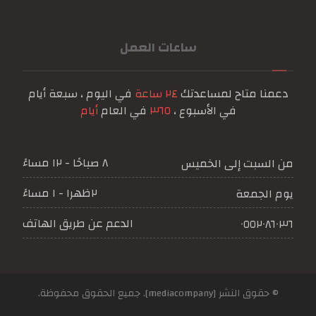
ساعات العمل
دعمنا متاح لمساعدتك
٢٤ ساعة
في اليوم ، سبعة أيام
في الأسبوع ،
٣٦٥
في العام
أيام
٨ صباحًا - ١٢ مساءً
من السبت إلى الخميس
٢ظهرا - ١ مساءً
يوم الجمعة
الدعم عن طريق الهاتف
٠٥٥٢٠٨٦٠٣٦
© حقوق النشر [mediacompany]. جميع الحقوق محفوظة.