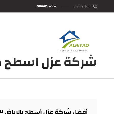
٠٥٧٨٨٤٠٣٧٣
اتصل بنا الآن
شركة عزل اسطح م
أفضل شركة عزل أسطح بالرياض ٠٥٧٨٨٤٠٣٧٣