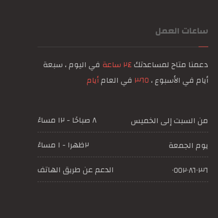
ساعات العمل
دعمنا متاح لمساعدتك
٢٤ ساعة
في اليوم ، سبعة
أيام في الأسبوع ،
٣٦٥
في العام
أيام
٨ صباحًا - ١٢ مساءً
من السبت إلى الخميس
٢ظهرا - ١ مساءً
يوم الجمعة
الدعم عن طريق الهاتف
٠٥٥٢٠٨٦٠٣٦