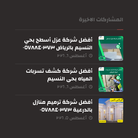
المشاركات الاخيرة
أفضل شركة عزل أسطح بحي
النسيم بالرياض ٠٥٧٨٨٤٠٣٧٣
أغسطس ٦, ٢٠٢٦
أفضل شركة كشف تسربات
المياه بحي النسيم
بالرياض٠٥٧٨٨٤٠٣٧٣
أغسطس ٦, ٢٠٢٦
أفضل شركة ترميم منازل
بالدرعية ٠٥٧٨٨٤٠٣٧٣
أغسطس ٥, ٢٠٢٦