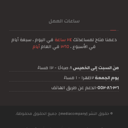
ساعات العمل
دعمنا متاح لمساعدتك
٢٤ ساعة
في اليوم ، سبعة أيام
في الأسبوع ،
٣٦٥
في العام
أيام
من السبت إلى الخميس
٨ صباحًا - ١٢ مساءً
يوم الجمعة
٢ظهرا - ١ مساءً
٠٥٥٢٠٨٦٠٣٦
الدعم عن طريق الهاتف
© حقوق النشر [mediacompany]. جميع الحقوق محفوظة.