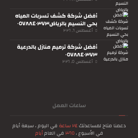
أفضل شركة كشف تسربات المياه
بحي النسيم بالرياض٠٥٧٨٨٤٠٣٧٣
أغسطس ٦, ٢٠٢٦
أفضل شركة ترميم منازل بالدرعية
٠٥٧٨٨٤٠٣٧٣
أغسطس ٥, ٢٠٢٦
ساعات العمل
دعمنا متاح لمساعدتك
٢٤ ساعة
في اليوم ، سبعة أيام
في الأسبوع ،
٣٦٥
في العام
أيام