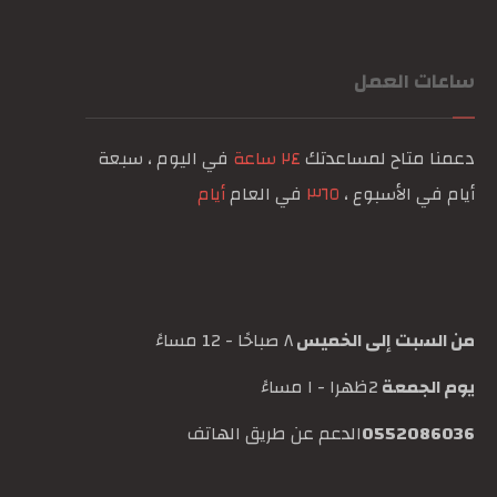
ساعات العمل
دعمنا متاح لمساعدتك
٢٤ ساعة
في اليوم ، سبعة
أيام في الأسبوع ،
٣٦٥
في العام
أيام
من السبت إلى الخميس
٨ صباحًا - 12 مساءً
يوم الجمعة
2ظهرا - ١ مساءً
0552086036
الدعم عن طريق الهاتف