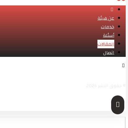
عن هيئة
خدمات
أسئلة
المقالات
اتصال
فيسبوك
تويتر
انستغرام
ينكدين
سكايب
© حقوق النشر 2026