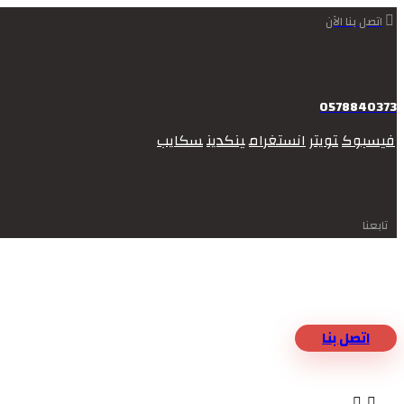
اتصل بنا الآن
0578840373
فيسبوك
تويتر
انستغرام
ينكدين
سكايب
تابعنا
اتصل بنا