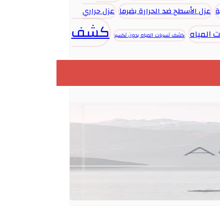
ة
عزل الأسطح ضد الحرارة بضرما
عزل حراري
كشف
 المياه
كشف تسربات المياه بدون تكسير