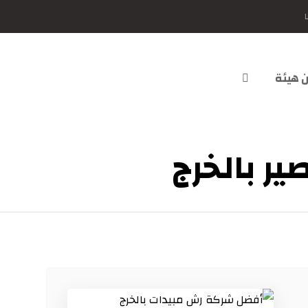
ا
 هيئة
ر بالخرج