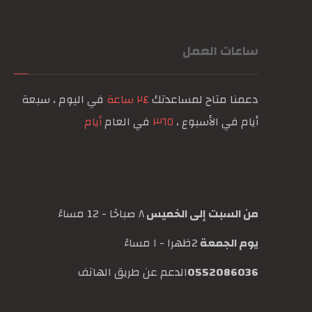
ساعات العمل
دعمنا متاح لمساعدتك
٢٤ ساعة
في اليوم ، سبعة
أيام في الأسبوع ،
٣٦٥
في العام
أيام
من السبت إلى الخميس
٨ صباحًا - 12 مساءً
يوم الجمعة
2ظهرا - ١ مساءً
0552086036
الدعم عن طريق الهاتف