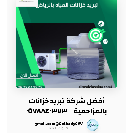
أفضل شركة تبريد خزانات
بالمزاحمية ٠٥٧٨٨٤٠٣٧٣
Gelhady٥٨٧@gmail.com
مايو ١٨, ٢٠٢٦