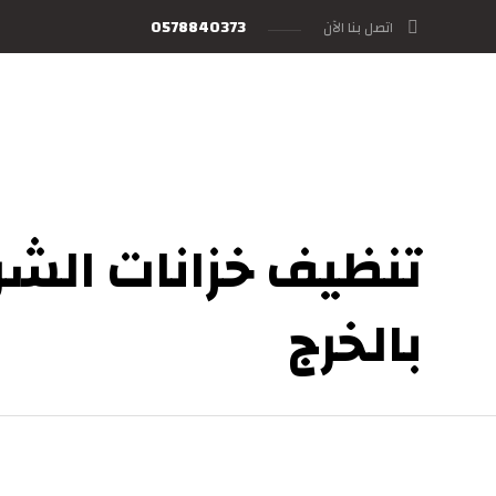
0578840373
اتصل بنا الآن
تنظيف خزانات الش
بالخرج