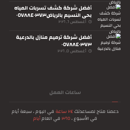
أفضل شركة كشف تسربات المياه
بحي النسيم بالرياض٠٥٧٨٨٤٠٣٧٣
أغسطس ٦, ٢٠٢٦
أفضل شركة ترميم منازل بالدرعية
٠٥٧٨٨٤٠٣٧٣
أغسطس ٥, ٢٠٢٦
ساعات العمل
دعمنا متاح لمساعدتك
٢٤ ساعة
في اليوم ، سبعة أيام
في الأسبوع ،
٣٦٥
في العام
أيام