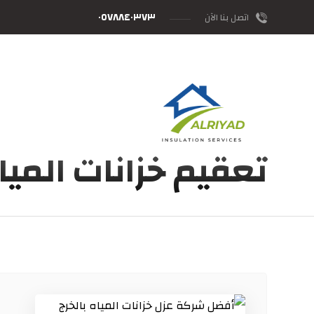
٠٥٧٨٨٤٠٣٧٣
اتصل بنا الآن
تعقيم خزانات الميا