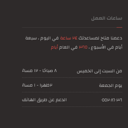
ساعات العمل
دعمنا متاح لمساعدتك
٢٤ ساعة
في اليوم ، سبعة
أيام في الأسبوع ،
٣٦٥
في العام
أيام
٨ صباحًا - ١٢ مساءً
من السبت إلى الخميس
٢ظهرا - ١ مساءً
يوم الجمعة
الدعم عن طريق الهاتف
٠٥٥٢٠٨٦٠٣٦