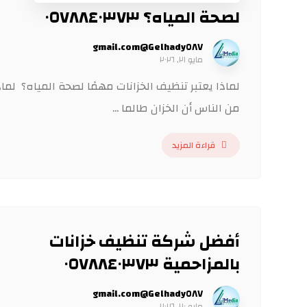
لصحة المياه؟ ٠٥٧٨٨٤٠٣٧٣
Gelhady٥٨٧@gmail.com
مايو ٢١, ٢٠٢٦
لماذا يعتبر تنظيف الخزانات مهمًا لصحة المياه؟ لماذ
من الناس أن الخزان طالما ...
قراءة المزيد
أفضل شركة تنظيف خزانات
بالمزاحمية ٠٥٧٨٨٤٠٣٧٣
Gelhady٥٨٧@gmail.com
مايو ٢٠, ٢٠٢٦