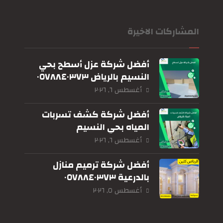
المشاركات الاخيرة
أفضل شركة عزل أسطح بحي
النسيم بالرياض ٠٥٧٨٨٤٠٣٧٣
أغسطس ٦, ٢٠٢٦
أفضل شركة كشف تسربات
المياه بحي النسيم
بالرياض٠٥٧٨٨٤٠٣٧٣
أغسطس ٦, ٢٠٢٦
أفضل شركة ترميم منازل
بالدرعية ٠٥٧٨٨٤٠٣٧٣
أغسطس ٥, ٢٠٢٦