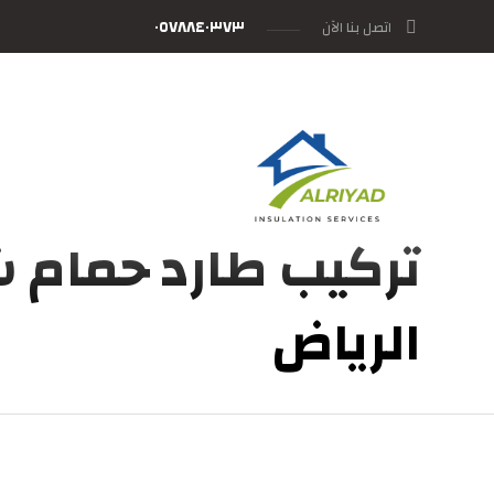
٠٥٧٨٨٤٠٣٧٣
اتصل بنا الآن
تركيب طارد حمام 
الرياض