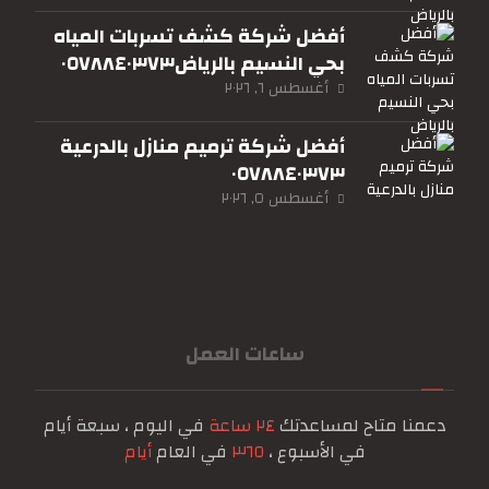
أفضل شركة كشف تسربات المياه
بحي النسيم بالرياض٠٥٧٨٨٤٠٣٧٣
أغسطس ٦, ٢٠٢٦
أفضل شركة ترميم منازل بالدرعية
٠٥٧٨٨٤٠٣٧٣
أغسطس ٥, ٢٠٢٦
ساعات العمل
دعمنا متاح لمساعدتك
٢٤ ساعة
في اليوم ، سبعة أيام
في الأسبوع ،
٣٦٥
في العام
أيام