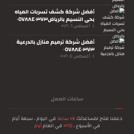
أفضل شركة كشف تسربات المياه
بحي النسيم بالرياض٠٥٧٨٨٤٠٣٧٣
أغسطس ٦, ٢٠٢٦
أفضل شركة ترميم منازل بالدرعية
٠٥٧٨٨٤٠٣٧٣
أغسطس ٥, ٢٠٢٦
ساعات العمل
دعمنا متاح لمساعدتك
٢٤ ساعة
في اليوم ، سبعة أيام
في الأسبوع ،
٣٦٥
في العام
أيام