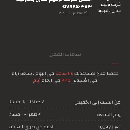
٠٥٧٨٨٤٠٣٧٣
أغسطس ٥, ٢٠٢٦
ساعات العمل
دعمنا متاح لمساعدتك
٢٤ ساعة
في اليوم ، سبعة أيام
في الأسبوع ،
٣٦٥
في العام
أيام
٨ صباحًا - ١٢ مساءً
من السبت إلى الخميس
٢ظهرا - ١ مساءً
يوم الجمعة
الدعم عن طريق الهاتف
٠٥٥٢٠٨٦٠٣٦