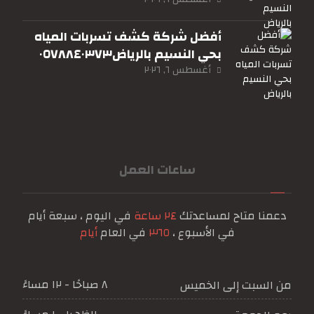
أفضل شركة كشف تسربات المياه
بحي النسيم بالرياض٠٥٧٨٨٤٠٣٧٣
أغسطس ٦, ٢٠٢٦
ساعات العمل
دعمنا متاح لمساعدتك
٢٤ ساعة
في اليوم ، سبعة أيام
في الأسبوع ،
٣٦٥
في العام
أيام
٨ صباحًا - ١٢ مساءً
من السبت إلى الخميس