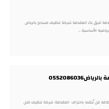
بح بالرياض0552086036 جودة وخدمة تليق بك المقدمة شركة تنظيف مسابح بالرياض
0552086036
نظيف فلل وشقق بالرياض 0552086036 النظافة فن نُتقنه باحتراف المقدمة: شركة تنظيف فلل