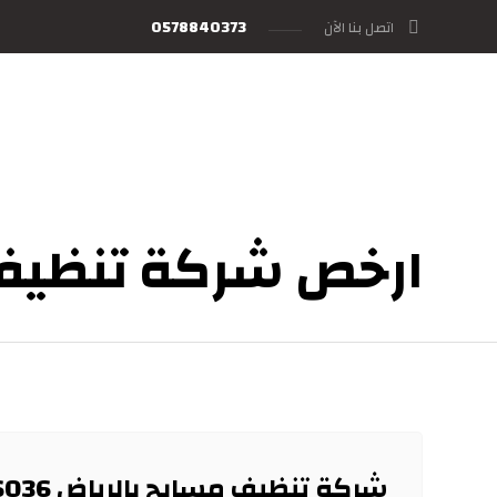
0578840373
اتصل بنا الآن
ارخص شركة تنظيف 
شركة تنظيف مسابح بالرياض 0552086036