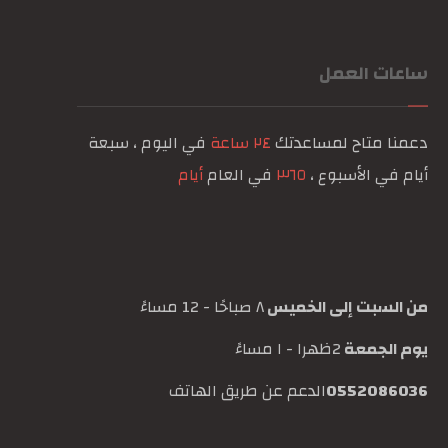
ساعات العمل
دعمنا متاح لمساعدتك
٢٤ ساعة
في اليوم ، سبعة
أيام في الأسبوع ،
٣٦٥
في العام
أيام
من السبت إلى الخميس
٨ صباحًا - 12 مساءً
يوم الجمعة
2ظهرا - ١ مساءً
0552086036
الدعم عن طريق الهاتف