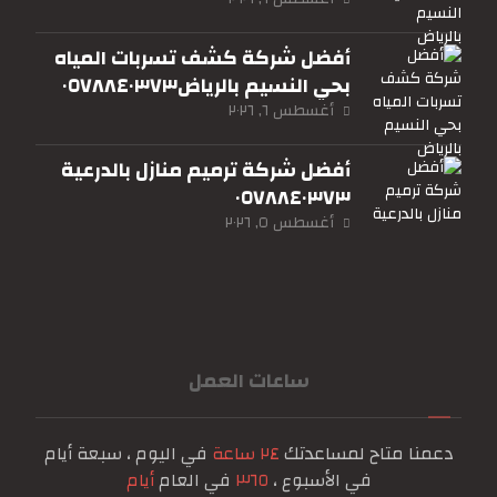
أفضل شركة كشف تسربات المياه
بحي النسيم بالرياض٠٥٧٨٨٤٠٣٧٣
أغسطس ٦, ٢٠٢٦
أفضل شركة ترميم منازل بالدرعية
٠٥٧٨٨٤٠٣٧٣
أغسطس ٥, ٢٠٢٦
ساعات العمل
دعمنا متاح لمساعدتك
٢٤ ساعة
في اليوم ، سبعة أيام
في الأسبوع ،
٣٦٥
في العام
أيام