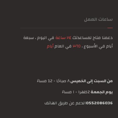
ساعات العمل
دعمنا متاح لمساعدتك
٢٤ ساعة
في اليوم ، سبعة
أيام في الأسبوع ،
٣٦٥
في العام
أيام
من السبت إلى الخميس
٨ صباحًا - 12 مساءً
يوم الجمعة
2ظهرا - ١ مساءً
0552086036
الدعم عن طريق الهاتف