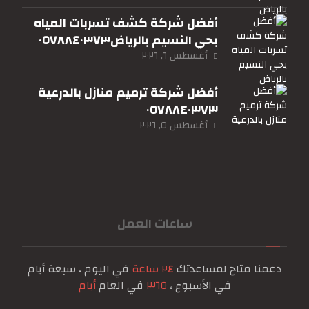
أفضل شركة كشف تسربات المياه
بحي النسيم بالرياض٠٥٧٨٨٤٠٣٧٣
أغسطس ٦, ٢٠٢٦
أفضل شركة ترميم منازل بالدرعية
٠٥٧٨٨٤٠٣٧٣
أغسطس ٥, ٢٠٢٦
ساعات العمل
دعمنا متاح لمساعدتك
٢٤ ساعة
في اليوم ، سبعة أيام
في الأسبوع ،
٣٦٥
في العام
أيام