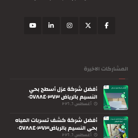
المشاركات الاخيرة
أفضل شركة عزل أسطح بحي
النسيم بالرياض ٠٥٧٨٨٤٠٣٧٣
أغسطس ٦, ٢٠٢٦
أفضل شركة كشف تسربات المياه
بحي النسيم بالرياض٠٥٧٨٨٤٠٣٧٣
أغسطس ٦, ٢٠٢٦