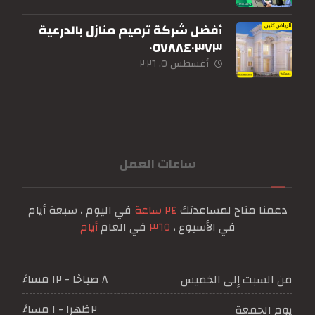
أفضل شركة ترميم منازل بالدرعية
٠٥٧٨٨٤٠٣٧٣
أغسطس ٥, ٢٠٢٦
ساعات العمل
دعمنا متاح لمساعدتك
٢٤ ساعة
في اليوم ، سبعة أيام
في الأسبوع ،
٣٦٥
في العام
أيام
٨ صباحًا - ١٢ مساءً
من السبت إلى الخميس
٢ظهرا - ١ مساءً
يوم الجمعة