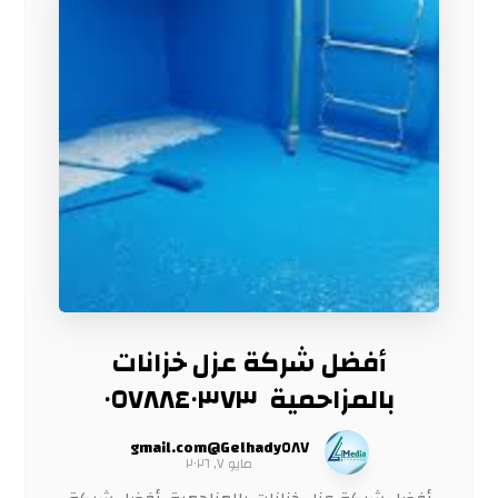
أفضل شركة عزل خزانات
بالمزاحمية ٠٥٧٨٨٤٠٣٧٣
Gelhady٥٨٧@gmail.com
مايو ٧, ٢٠٢٦