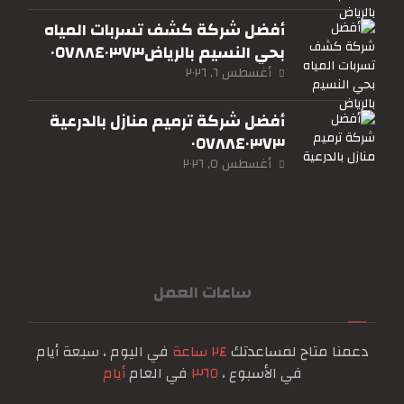
أفضل شركة كشف تسربات المياه
بحي النسيم بالرياض٠٥٧٨٨٤٠٣٧٣
أغسطس ٦, ٢٠٢٦
أفضل شركة ترميم منازل بالدرعية
٠٥٧٨٨٤٠٣٧٣
أغسطس ٥, ٢٠٢٦
ساعات العمل
دعمنا متاح لمساعدتك
٢٤ ساعة
في اليوم ، سبعة أيام
في الأسبوع ،
٣٦٥
في العام
أيام