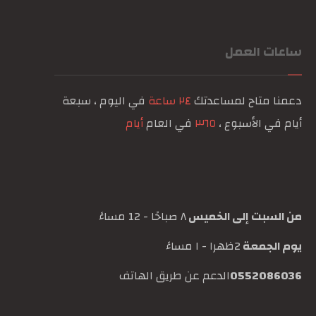
ساعات العمل
دعمنا متاح لمساعدتك
٢٤ ساعة
في اليوم ، سبعة
أيام في الأسبوع ،
٣٦٥
في العام
أيام
من السبت إلى الخميس
٨ صباحًا - 12 مساءً
يوم الجمعة
2ظهرا - ١ مساءً
0552086036
الدعم عن طريق الهاتف