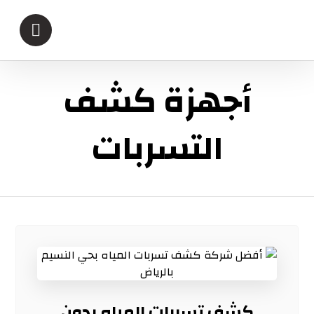
أجهزة كشف
التسربات
كشف تسربات المياه بدون