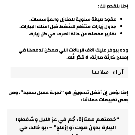
إحنا بنقدم لك:
عقود صيانة سنوية للمنازل والمؤسسات.
جدول زيارات منتظم للشفط قبل امتلاء البيارات.
تقارير مفصلة عن حالة الصرف في كل زيارة.
وده بيوفر عليك آلاف الريالات اللي ممكن تدفعها في
إصلاح كارثة طارئة، لا قدّر الله
.
آراء عملائنا
إحنا نؤمن إن أفضل تسويق هو “تجربة عميل سعيد”، ومن
بعض تقييمات عملائنا:
“خدمتهم ممتازة، جُم في عز الليل وشفطوا
البيارة بدون صوت أو إزعاج” – أبو خالد، حي