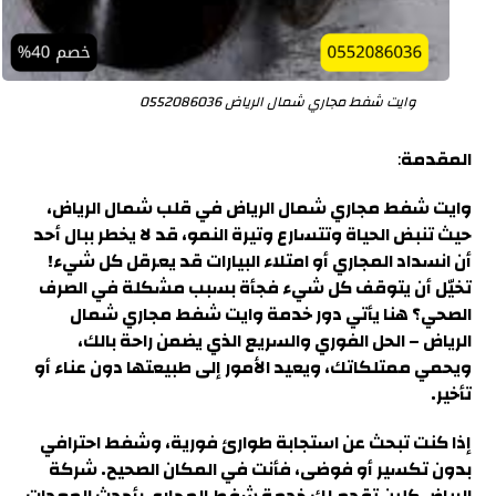
وايت شفط مجاري شمال الرياض 0552086036
المقدمة
:
وايت شفط مجاري شمال الرياض في قلب شمال الرياض،
حيث تنبض الحياة وتتسارع وتيرة النمو، قد لا يخطر ببال أحد
أن انسداد المجاري
أو امتلاء البيارات قد يعرقل كل شيء!
تخيّل أن يتوقف كل شيء فجأة بسبب مشكلة في الصرف
الصحي؟ هنا يأتي دور خدمة وايت شفط مجاري شمال
الرياض – الحل الفوري والسريع الذي يضمن راحة بالك،
ويحمي ممتلكاتك، ويعيد الأمور إلى طبيعتها دون عناء أو
تأخير.
إذا كنت تبحث عن استجابة طوارئ فورية، وشفط احترافي
بدون تكسير أو فوضى، فأنت في المكان الصحيح. شركة