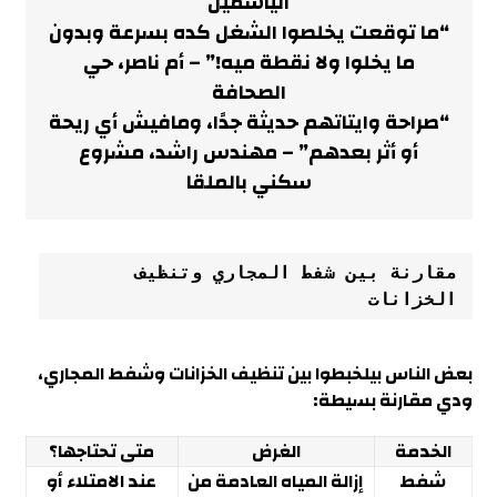
الياسمين
“ما توقعت يخلصوا الشغل كده بسرعة وبدون
ما يخلوا ولا نقطة ميه!” – أم ناصر، حي
الصحافة
“صراحة وايتاتهم حديثة جدًا، ومافيش أي ريحة
أو أثر بعدهم” – مهندس راشد، مشروع
سكني بالملقا
مقارنة بين شفط المجاري وتنظيف 
الخزانات
بعض الناس بيلخبطوا بين تنظيف الخزانات وشفط المجاري،
ودي مقارنة بسيطة
:
الخدمة
الغرض
متى تحتاجها؟
شفط
إزالة المياه العادمة من
عند الامتلاء أو