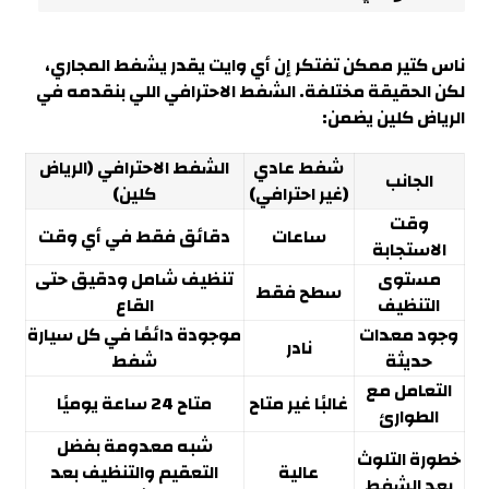
ناس كتير ممكن تفتكر إن أي وايت يقدر يشفط المجاري،
لكن الحقيقة مختلفة. الشفط الاحترافي اللي بنقدمه في
الرياض كلين يضمن:
شفط عادي
الشفط الاحترافي (الرياض
الجانب
(غير احترافي)
كلين)
وقت
ساعات
دقائق فقط في أي وقت
الاستجابة
مستوى
تنظيف شامل ودقيق حتى
سطح فقط
التنظيف
القاع
وجود معدات
موجودة دائمًا في كل سيارة
نادر
حديثة
شفط
التعامل مع
غالبًا غير متاح
متاح 24 ساعة يوميًا
الطوارئ
شبه معدومة بفضل
خطورة التلوث
عالية
التعقيم والتنظيف بعد
بعد الشفط