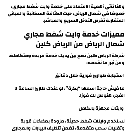
وهنا تأتي أهمية الاعتماد على خدمة وايت شفط مجاري،
خصوصًا في شمال الرياض، حيث الكثافة السكانية والمباني
المتقاربة تفرض التدخل السريع والمباشر.
مميزات خدمة وايت شفط مجاري
شمال الرياض من الرياض كلين
شركة الرياض كلين تضع بين يديك خدمة فريدة ومتكاملة،
ومن أبرز ما نقدمه
:
استجابة طوارئ فورية خلال دقائق
ما فيش حاجة اسمها “بكرة”، لو عندك طارئ الساعة 3
الفجر،
هنوصل لك فورًا
.
وايتات مجهزة بالكامل
نستخدم وايتات شفط حديثة، مزودة بمضخات قوية
وتقنيات سحب متقدمة، تضمن تنظيف البيارات والمجاري