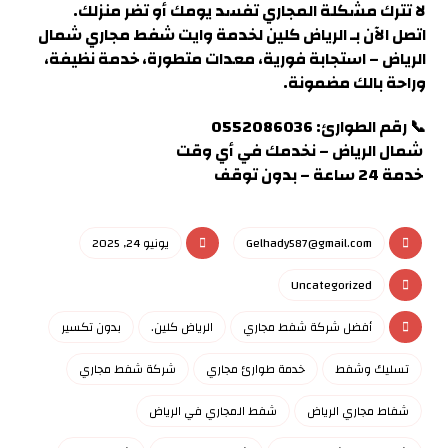
لا تترك مشكلة المجاري تفسد يومك أو تضر منزلك.
اتصل الآن بـ الرياض كلين لخدمة وايت شفط مجاري شمال
الرياض – استجابة فورية، معدات متطورة، خدمة نظيفة،
وراحة بالك مضمونة.
📞 رقم الطوارئ: 0552086036
شمال الرياض – نخدمك في أي وقت
خدمة 24 ساعة – بدون توقف
Gelhady587@gmail.com
يونيو 24, 2025
Uncategorized
أفضل شركة شفط مجاري
الرياض كلين.
بدون تكسير
تسليك وشفط
خدمة طوارئ مجاري
شركة شفط مجاري
شفاط مجاري الرياض
شفط المجاري في الرياض