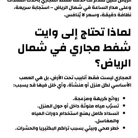
الرياض كلين تقدم لك خدمة شفط المجاري بأحدث المعدات
وعلى مدار الساعة في شمال الرياض – استجابة سريعة،
نظافة دقيقة، وسعر لا يُنافس.
لماذا تحتاج إلى وايت
شفط مجاري في شمال
الرياض؟
المجاري ليست فقط أنابيب تحت الأرض، بل هي العصب
الأساسي
لكل منزل أو منشأة. وأي خلل فيها قد يسبب
:
روائح كريهة ومزعجة.
تسرّب مياه ملوثة داخل أو حول المنزل.
انسداد كامل يمنع استخدام دورات المياه
والمغاسل
.
خطر صحي وبيئي بسبب تراكم البكتيريا والحشرات.