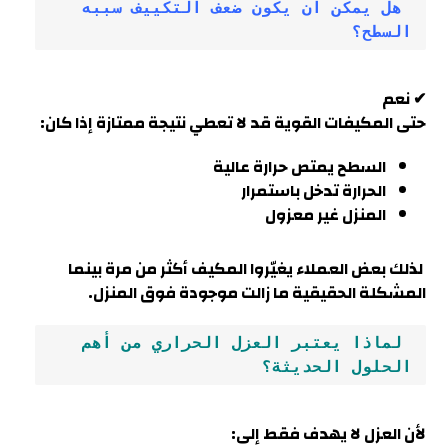
 هل يمكن أن يكون ضعف التكييف سببه 
السطح؟
✔ نعم
حتى المكيفات القوية قد لا تعطي نتيجة ممتازة إذا كان:
السطح يمتص حرارة عالية
الحرارة تدخل باستمرار
المنزل غير معزول
لذلك بعض العملاء يغيّروا المكيف أكثر من مرة بينما
المشكلة الحقيقية ما زالت موجودة فوق المنزل.
 لماذا يعتبر العزل الحراري من أهم 
الحلول الحديثة؟
لأن العزل لا يهدف فقط إلى: