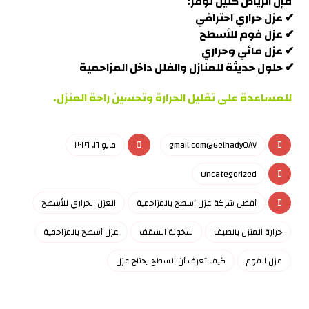
فإن الرياض كلين توفر:
✔ عزل حراري احترافي
✔ عزل فوم للأسطح
✔ عزل مائي وحراري
✔ حلول حديثة للمنازل والفلل داخل
المزاحمية
للمساعدة على تقليل الحرارة وتحسين راحة المنزل.
Gelhady٥٨٧@gmail.com
مايو ١٦, ٢٠٢٦
Uncategorized
أفضل شركة عزل أسطح بالمزاحمية
العزل الحراري للأسطح
حرارة المنزل بالصيف
سخونة السقف
عزل أسطح بالمزاحمية
عزل الفوم
كيف تعرف أن السطح يحتاج عزل