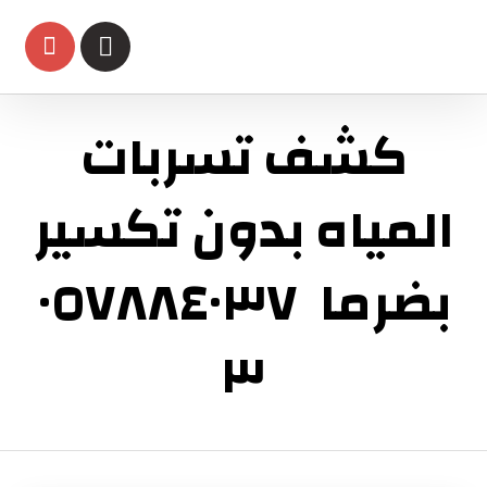
كشف تسربات
المياه بدون تكسير
بضرما ٠٥٧٨٨٤٠٣٧
٣