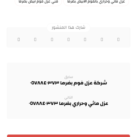
عزل مائي وحراري بالفوم الأبيض بضرما
فني عزل فوم أبيض بضرما
سابق
شركة عزل فوم بضرما ٠٥٧٨٨٤٠٣٧٣
التالي
عزل مائي وحراري بضرما ٠٥٧٨٨٤٠٣٧٣