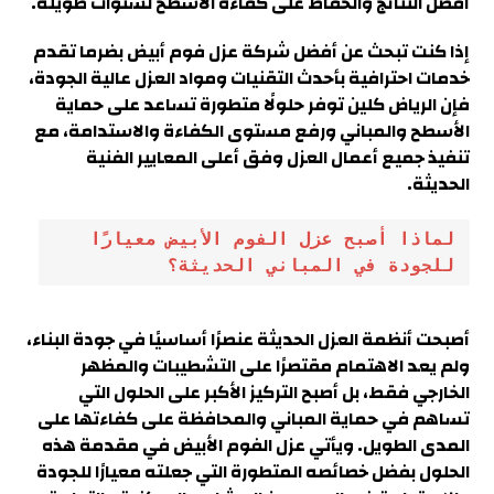
أفضل النتائج والحفاظ على كفاءة الأسطح لسنوات طويلة.
إذا كنت تبحث عن أفضل شركة عزل فوم أبيض بضرما تقدم
خدمات احترافية بأحدث التقنيات ومواد العزل عالية الجودة،
فإن الرياض كلين توفر حلولًا متطورة تساعد على حماية
الأسطح والمباني ورفع مستوى الكفاءة والاستدامة، مع
تنفيذ جميع أعمال العزل وفق أعلى المعايير الفنية
الحديثة.
لماذا أصبح عزل الفوم الأبيض معيارًا 
للجودة في المباني الحديثة؟
أصبحت أنظمة العزل الحديثة عنصرًا أساسيًا في جودة البناء،
ولم يعد الاهتمام مقتصرًا على التشطيبات والمظهر
الخارجي فقط، بل أصبح التركيز الأكبر على الحلول التي
تساهم في حماية المباني والمحافظة على كفاءتها على
المدى الطويل. ويأتي عزل الفوم الأبيض في مقدمة هذه
الحلول بفضل خصائصه المتطورة التي جعلته معيارًا للجودة