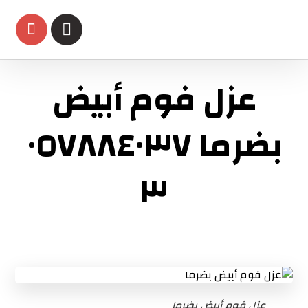
عزل فوم أبيض
بضرما ٠٥٧٨٨٤٠٣٧
٣
عزل فوم أبيض بضرما