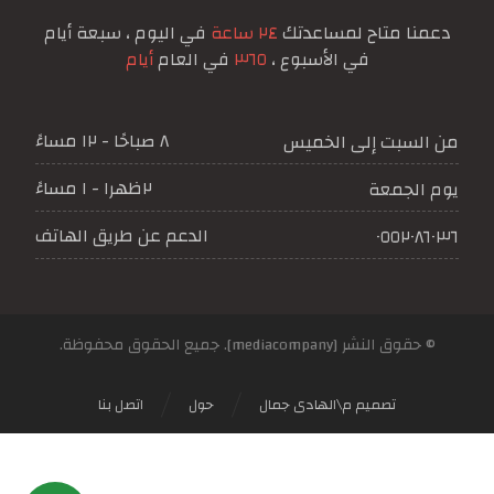
دعمنا متاح لمساعدتك
٢٤ ساعة
في اليوم ، سبعة أيام
في الأسبوع ،
٣٦٥
في العام
أيام
٨ صباحًا - ١٢ مساءً
من السبت إلى الخميس
٢ظهرا - ١ مساءً
يوم الجمعة
الدعم عن طريق الهاتف
٠٥٥٢٠٨٦٠٣٦
© حقوق النشر [mediacompany]. جميع الحقوق محفوظة.
تصميم م\الهادى جمال
حول
اتصل بنا