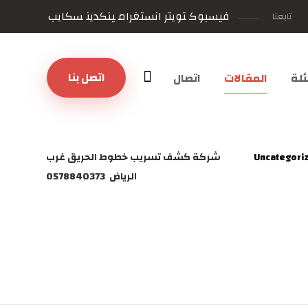
فيسبوك
تويتر
انستغرام
ينكدين
سكايب
تابعنا
اتصل بنا
لة
المقالات
اتصال
Uncategori
شركة كشف تسريب خطوط الحريق غرب
الرياض 0578840373