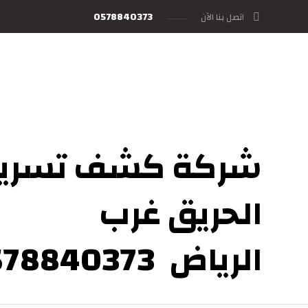
0578840373
اتصل بنا الآن
شركة كشف تسري
الحريق غرب
الرياض 0578840373