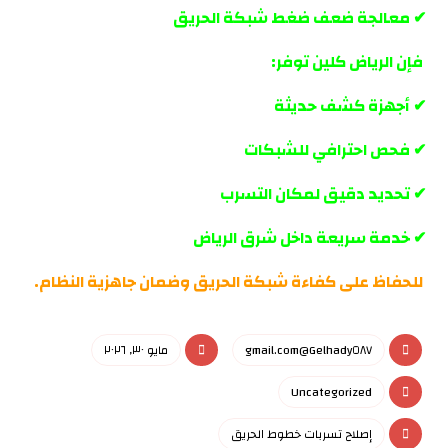
✔ معالجة ضعف ضغط شبكة الحريق
فإن الرياض كلين توفر:
✔ أجهزة كشف حديثة
✔ فحص احترافي للشبكات
✔ تحديد دقيق لمكان التسرب
✔ خدمة سريعة داخل
شرق الرياض
للحفاظ على كفاءة شبكة الحريق وضمان جاهزية النظام.
Gelhady٥٨٧@gmail.com
مايو ٣٠, ٢٠٢٦
Uncategorized
إصلاح تسربات خطوط الحريق