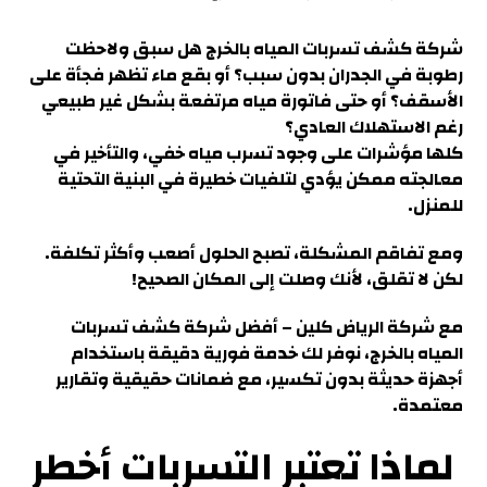
شركة كشف تسربات المياه بالخرج هل سبق ولاحظت
رطوبة في الجدران بدون سبب؟ أو
بقع ماء تظهر فجأة على
الأسقف
؟ أو حتى فاتورة مياه مرتفعة بشكل غير طبيعي
رغم الاستهلاك العادي؟
كلها مؤشرات على وجود تسرب مياه خفي،
والتأخير في
معالجته ممكن يؤدي لتلفيات خطيرة في البنية التحتية
للمنزل
.
ومع تفاقم المشكلة، تصبح الحلول أصعب وأكثر تكلفة.
لكن لا تقلق، لأنك وصلت إلى المكان الصحيح!
مع شركة الرياض كلين –
أفضل شركة كشف تسربات
المياه بالخرج، نوفر لك خدمة فورية دقيقة باستخدام
أجهزة حديثة بدون تكسير
، مع ضمانات حقيقية وتقارير
معتمدة.
لماذا تعتبر التسربات أخطر