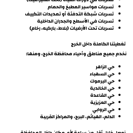
تسربات مواسير المطبخ والحمام
تسربات شبكة التدفئة أو تمديدات التكييف
تسربات في الأسطح والجدران الداخلية
تسربات تحت الأرضيات (بلاط، باركيه، رخام)
تغطيتنا الكاملة داخل الخرج
نخدم جميع مناطق وأحياء محافظة الخرج، ومنها
:
حي الزاهر
حي السهباء
حي اليرموك
حي الخالدية
حي القاعدة
حي العزيزية
حي الروابي
الدلم، الهياثم، البرج، والمراكز القريبة
نوصل خلال أقل من ساعة لأي مكان داخل المحافظة.