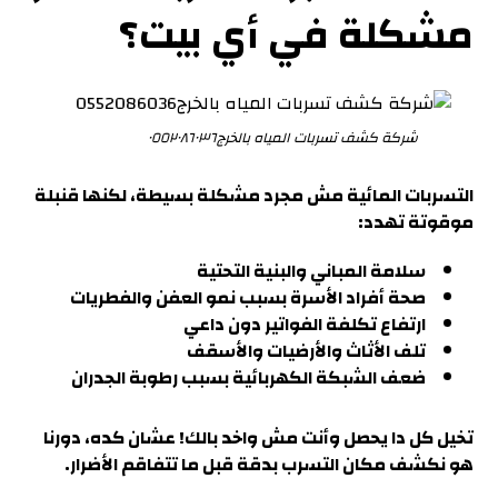
مشكلة في أي بيت
؟
شركة كشف تسربات المياه بالخرج٠٥٥٢٠٨٦٠٣٦
التسربات المائية مش مجرد مشكلة بسيطة، لكنها قنبلة
موقوتة تهدد:
سلامة المباني والبنية التحتية
صحة أفراد الأسرة بسبب نمو العفن والفطريات
ارتفاع تكلفة الفواتير دون داعي
تلف الأثاث والأرضيات والأسقف
ضعف الشبكة الكهربائية بسبب رطوبة الجدران
تخيل كل دا يحصل وأنت مش واخد بالك! عشان كده، دورنا
هو نكشف مكان التسرب بدقة قبل ما تتفاقم الأضرار.