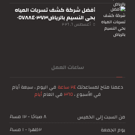
أفضل شركة كشف تسربات المياه
بحي النسيم بالرياض٠٥٧٨٨٤٠٣٧٣
أغسطس ٦, ٢٠٢٦
ساعات العمل
دعمنا متاح لمساعدتك
٢٤ ساعة
في اليوم ، سبعة أيام
في الأسبوع ،
٣٦٥
في العام
أيام
٨ صباحًا - ١٢ مساءً
من السبت إلى الخميس
٢ظهرا - ١ مساءً
يوم الجمعة