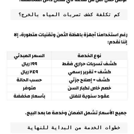
 كم تكلفة كشف تسربات المياه بالخرج
؟
رغم استخدامنا أجهزة باهظة الثمن وتقنيات متطورة، إلا
إننا نقدم:
نوع الخدمة
السعر المبدئي
كشف تسربات حراري فقط
١٩٩ ريال
كشف + تقرير رسمي
٢٤٩ ريال
كشف + إصلاح جزئي
حسب الحالة
خصم خاص لكبار السن
متوفر
عقود سنوية للفلل
بأسعار مخفضة
جميع الأسعار تشمل الضمان وخدمة ما بعد البيع
.
 خطوات الخدمة من البداية للنهاية