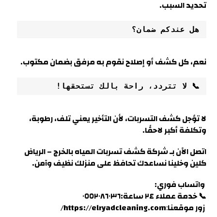
تحديد السبب
.
هل عندكم ضمان؟
نعم، كل كشف أو إصلاح نقوم به مرفق بضمان مكتوب.
📞 لا تتردد، راحة بالك تستحقها!
لا تؤجل كشف التسربات، لأن التأخير يعني تلف، رطوبة،
وتكلفة أكبر لاحقًا
.
اتصل الآن بـ شركة كشف تسربات المياه بالخرج – الرياض
كلين وخلينا نساعدك تحافظ على منزلك نظيف وآمن.
واتساب فوري:
📞 خدمة عملاء ٢٤ ساعة:٠٥٥٢٠٨٦٠٣٦
زور موقعنا
:
https://elryadcleaning.com
/