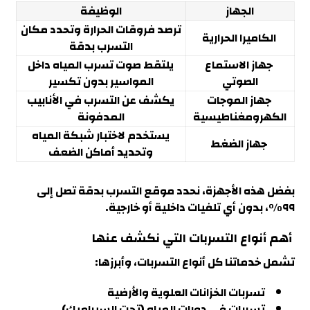
الجهاز
الوظيفة
ترصد فروقات الحرارة وتحدد مكان
الكاميرا الحرارية
التسرب بدقة
جهاز الاستماع
يلتقط صوت تسرب المياه داخل
الصوتي
المواسير بدون تكسير
جهاز الموجات
يكشف عن التسرب في الأنابيب
الكهرومغناطيسية
المدفونة
يستخدم لاختبار شبكة المياه
جهاز الضغط
وتحديد أماكن الضعف
بفضل هذه الأجهزة، نحدد موقع التسرب بدقة تصل إلى
٩٩%، بدون أي تلفيات داخلية أو خارجية.
أهم أنواع التسربات التي نكشف عنها
تشمل خدماتنا كل أنواع التسربات، وأبرزها:
تسربات الخزانات العلوية والأرضية
تسربات في دورات المياه (تحت السيراميك)