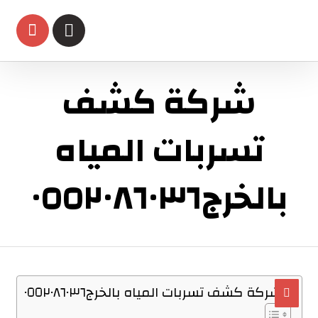
شركة كشف
تسربات المياه
بالخرج٠٥٥٢٠٨٦٠٣٦
شركة كشف تسربات المياه بالخرج٠٥٥٢٠٨٦٠٣٦