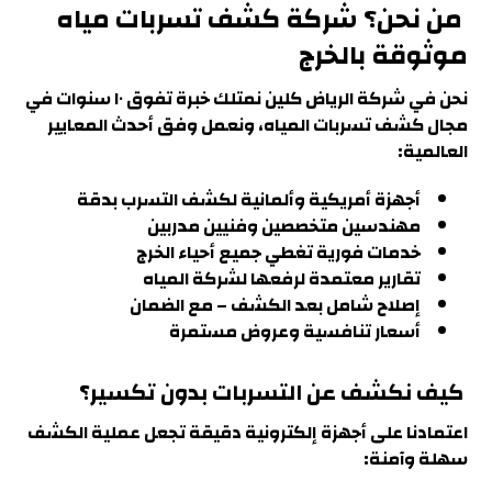
من نحن؟ شركة كشف تسربات مياه
موثوقة بالخرج
نحن في شركة الرياض كلين نمتلك خبرة تفوق ١٠ سنوات في
مجال كشف تسربات المياه، ونعمل وفق أحدث المعايير
العالمية:
أجهزة أمريكية وألمانية لكشف التسرب بدقة
مهندسين متخصصين وفنيين مدربين
خدمات فورية تغطي جميع أحياء الخرج
تقارير معتمدة لرفعها لشركة المياه
إصلاح شامل بعد الكشف – مع الضمان
أسعار تنافسية وعروض مستمرة
كيف نكشف عن التسربات بدون تكسير
؟
اعتمادنا على أجهزة إلكترونية دقيقة تجعل عملية الكشف
سهلة وآمنة: