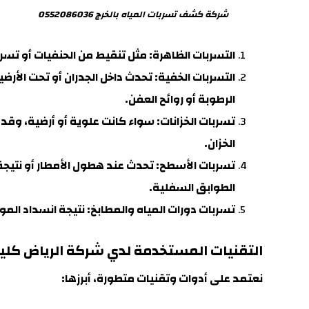
شركة كشف تسربات المياه بالخرج 0552086036
التسربات الظاهرة:
مثل تنقيط من الحنفيات أو تسرب
التسربات الخفية: تحدث داخل الجدران أو تحت الأرض
الرطوبة أو روائح العفن
.
تسربات الخزانات
: سواء كانت علوية أو أرضية، وقد 
الخزان.
تسربات الأسطح
: تحدث عند هطول الأمطار أو نتيج
الطوابق السفلية.
تسربات دورات المياه والمطابخ
: نتيجة انسداد ال
التقنيات المستخدمة لدي شركة الرياض كل
نعتمد على أدوات وتقنيات متطورة، أبرزها: