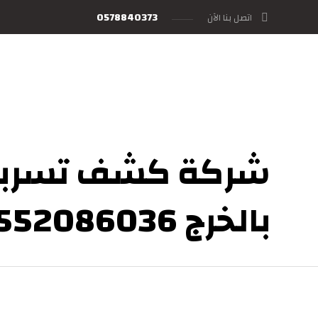
0578840373
اتصل بنا الآن
شركة كشف تسربات
بالخرج 0552086036