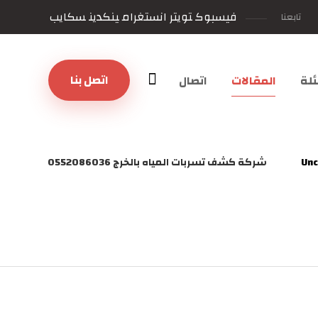
فيسبوك
تويتر
انستغرام
ينكدين
سكايب
تابعنا
اتصل بنا
لة
المقالات
اتصال
Unc
شركة كشف تسربات المياه بالخرج 0552086036