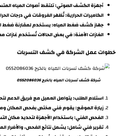
أجهزة الكشف الصوتي
: تلتقط أصوات المياه المت
الكاميرات الحرارية:
تُظهر الفروقات في درجات الحرار
جهاز كشف ضغط المياه
: يستخدم لمقارنة ضغط الم
الغازات الآمنة:
في بعض الحالات تُستخدم غازات مع
خطوات عمل الشركة في كشف التسربات
شركة كشف تسربات المياه بالخرج 0552086036
استلام الطلب:
يتواصل العميل مع فريق الدعم لت
زيارة الموقع
: يقوم فني مختص بفحص المكان وملا
الفحص الفني
: باستخدام الأجهزة لتحديد مكان ال
تقرير فني شامل
: يشمل نتائج الفحص، والأضرار ال