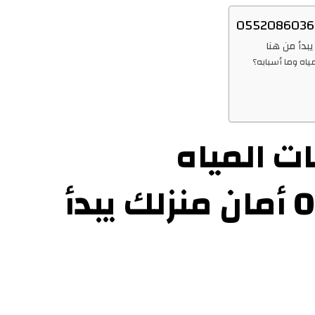
 المياه
بالخرج0552086036 أمان منزلك يبدأ