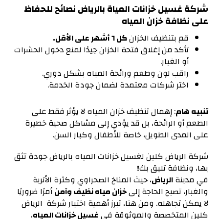
شركة غسيل خزانات المياة بالرياض نصائح للحفاظ
على نظافة خزان المياه
قم بتنظيف الخزان
كل ٦ أشهر على الأقل
.
تأكد من إغلاق فتحة الخزان جيدًا لمنع دخول الحشرات
أو الغبار.
راقب لون وطعم ورائحة المياه بشكل دوري.
اختر شركات معتمدة لضمان جودة الخدمة.
تنبيه هام
: إهمال تنظيف خزان المياه لا يؤثر فقط على
الطعم أو الرائحة، بل قد يؤدي إلى مشاكل صحية خطيرة
على المدى الطويل، خاصة للأطفال وكبار السن.
شركة الرياض كلين لغسيل خزانات المياه بالرياض جودة تثق
بها، ونظافة تليق بك
!
في مدينة
الرياض
، حيث المناخ الصحراوي وكثرة الأتربة
والغبار، تصبح الحاجة إلى
خزان مياه نظيف وآمن
أمرًا ضروريًا
لا يمكن تجاهله. ومن هنا، تبرز أهمية اختيار شركة الرياض
كلين المتخصصة والموثوقة في
غسيل خزانات المياه
،