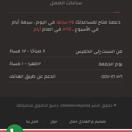
ساعات العمل
دعمنا متاح لمساعدتك
٢٤ ساعة
في اليوم ، سبعة أيام
في الأسبوع ،
٣٦٥
في العام
أيام
٨ صباحًا - ١٢ مساءً
من السبت إلى الخميس
٢ظهرا - ١ مساءً
يوم الجمعة
الدعم عن طريق الهاتف
٠٥٥٢٠٨٦٠٣٦
© حقوق النشر [mediacompany]. جميع الحقوق محفوظة.
تصميم م\الهادى جمال
حول
اتصل بنا