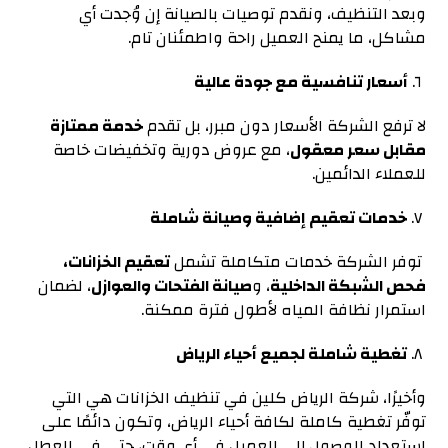
وبعد التنظيف، ونقدم توصيات بالصيانة إن وُجدت أي
مشاكل، ما يمنح العميل راحة واطمئنان تام.
٦.
أسعار تنافسية مع جودة عالية
لا ترفع الشركة الأسعار دون مبرر، بل تقدم
خدمة ممتازة
مقابل سعر معقول
، مع عروض دورية وتخفيضات خاصة
للعملاء الدائمين.
٧.
خدمات تعقيم إضافية وصيانة شاملة
توفر الشركة خدمات متكاملة تشمل
تعقيم الخزانات
،
فحص الشبكة الداخلية
، و
صيانة الفتحات والعوازل
، لضمان
استمرار نظافة المياه لأطول فترة ممكنة.
٨.
تغطية شاملة لجميع أحياء الرياض
وأخيرًا، شركة الرياض كلين في تنظيف الخزانات هي التي
توفّر تغطية كاملة لكافة أحياء الرياض، وتكون دائمًا على
استعداد للوصول إلى العميل في أي وقت، حتى في العطل