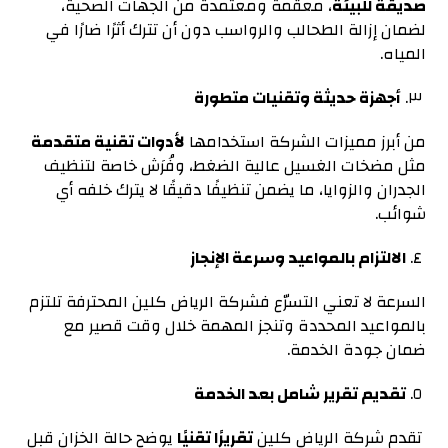
صديقة للبيئة
، معقّمة ومعتمدة من الجهات الصحية،
لضمان إزالة الطحالب والرواسب دون أن تترك أثرًا ضارًا في
المياه.
٣.
أجهزة حديثة وتقنيات متطورة
من أبرز مميزات الشركة استخدامها
لأدوات تقنية متقدمة
مثل مضخات الغسيل عالية الضغط، وفُرَش خاصة لتنظيف
الجدران والزوايا، ما يضمن تنظيفًا دقيقًا لا يترك خلفه أي
شوائب.
٤.
الالتزام بالمواعيد وسرعة الإنجاز
السرعة لا تعني التسرّع فشركة الرياض كلين المحترفة تلتزم
بالمواعيد المحددة وتنجز المهمة خلال وقت قصير مع
ضمان جودة الخدمة.
٥.
تقديم تقرير شامل بعد الخدمة
تقدم شركة الرياض كلين
تقريرًا تقنيًا
يوضح حالة الخزان قبل