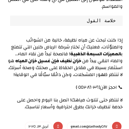
والمواسم.
 خلاصة القول
إذا كنت تبحث عن مياه نظيفة، خالية من الشوائب
والملوّثات، فعليك أن تختار شركة الرياض كلين التي تتمتع
ب
المميزات السبعة الذهبية
! فالصحة تبدأ من نقاء الماء…
والماء النقي يبدأ من
خزان نظيف
فإن
غسيل خزان المياه
هو
استثمار بسيط في مقابل الحفاظ على صحتك وصحة أسرتك.
لا تنتظر ظهور المشكلات، وكن دائمًا سبّاقًا في الوقاية!
📞 احجز الآن(٠٥٥٢٠٨٦٠٣٦)
لا تنتظر حتى تتلوث مياهك! اتصل بنا اليوم واحصل على
خدمة تنظيف خزانك بطرق احترافية وأسعار تناسبك.
Gelhady٥٨٧@gmail.com
أبريل ١٣, ٢٠٢٥