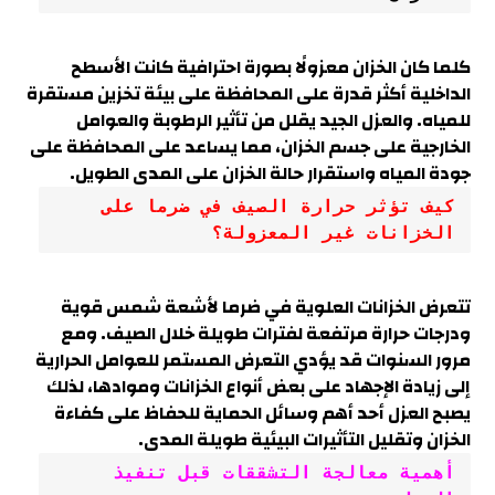
كلما كان الخزان معزولًا بصورة احترافية كانت الأسطح
الداخلية أكثر قدرة على المحافظة على بيئة تخزين مستقرة
للمياه. والعزل الجيد يقلل من تأثير الرطوبة والعوامل
الخارجية على جسم الخزان، مما يساعد على المحافظة على
جودة المياه واستقرار حالة الخزان على المدى الطويل.
كيف تؤثر حرارة الصيف في ضرما على 
الخزانات غير المعزولة؟
تتعرض الخزانات العلوية في ضرما لأشعة شمس قوية
ودرجات حرارة مرتفعة لفترات طويلة خلال الصيف. ومع
مرور السنوات قد يؤدي التعرض المستمر للعوامل الحرارية
إلى زيادة الإجهاد على بعض أنواع الخزانات وموادها، لذلك
يصبح العزل أحد أهم وسائل الحماية للحفاظ على كفاءة
الخزان وتقليل التأثيرات البيئية طويلة المدى.
أهمية معالجة التشققات قبل تنفيذ 