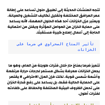
تتجه المنشآت الحديثة إلى تطبيق حلول تساعد على إطالة
عمر المرافق المختلفة وتقليل تكاليف التشغيل والصيانة.
ويعتبر عزل الخزانات أحد هذه الحلول المهمة، لأنه يساعد
على حماية الخزان من العوامل المؤثرة ويقلل من احتمالية
الحاجة إلى أعمال إصلاح كبيرة مستقبلًا.
 تأثير المناخ الصحراوي في ضرما على 
الخزانات
تتميز ضرما بمناخ حار خلال فترات طويلة من العام، وهو ما
يجعل الخزانات معرضة بشكل مستمر لدرجات حرارة مرتفعة
وأشعة شمس قوية. لذلك فإن العزل الاحترافي لا يقتصر
على الحماية الحالية فقط، بل يساعد على رفع قدرة الخزان
على تحمل الظروف البيئية المختلفة والحفاظ على كفاءته
لفترات أطول.