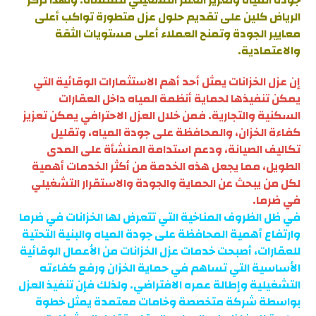
جودة المياه وتعزيز العمر التشغيلي للمنشأة. ولهذا تركز
الرياض كلين على تقديم حلول عزل متطورة تواكب أعلى
معايير الجودة وتمنح العملاء أعلى مستويات الثقة
والاعتمادية.
إن عزل الخزانات يمثل أحد أهم الاستثمارات الوقائية التي
يمكن تنفيذها لحماية أنظمة المياه داخل العقارات
السكنية والتجارية. فمن خلال العزل الاحترافي يمكن تعزيز
كفاءة الخزان، والمحافظة على جودة المياه، وتقليل
تكاليف الصيانة، ودعم استدامة المنشأة على المدى
الطويل، مما يجعل هذه الخدمة من أكثر الخدمات أهمية
لكل من يبحث عن الحماية والجودة والاستقرار التشغيلي
في ضرما.
في ظل الظروف المناخية التي تتعرض لها الخزانات في ضرما
وارتفاع أهمية المحافظة على جودة المياه والبنية التحتية
للعقارات، أصبحت خدمات عزل الخزانات من الأعمال الوقائية
الأساسية التي تساهم في حماية الخزان ورفع كفاءته
التشغيلية وإطالة عمره الافتراضي. ولذلك فإن تنفيذ العزل
بواسطة شركة متخصصة وخامات معتمدة يمثل خطوة