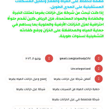
مهمة للحفاظ على المياه والعقار وتقليل المشكلات
المستقبلية على المدى الطويل.
إذا كنت تبحث عن شركة عزل خزانات بضرما تمتلك الخبرة
والكفاءة والمواد المعتمدة، فإن الرياض كلين تقدم حلولًا
احترافية لعزل الخزانات الأرضية والعلوية بما يساهم في
حماية المياه والمحافظة على الخزان ورفع كفاءته
التشغيلية لسنوات طويلة.
Gelhady٥٨٧@gmail.com
يونيو ٨, ٢٠٢٦
Uncategorized
أفضل شركة عزل خزانات بضرما
إصلاح وعزل خزانات المياه بضرما
حماية خزانات المياه من التسربات بضرما
شركة عزل خزانات بضرما
شركة متخصصة في عزل الخزانات بضرما