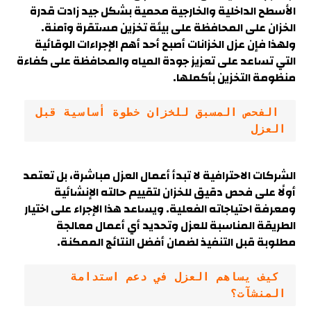
الأسطح الداخلية والخارجية محمية بشكل جيد زادت قدرة
الخزان على المحافظة على بيئة تخزين مستقرة وآمنة.
ولهذا فإن عزل الخزانات أصبح أحد أهم الإجراءات الوقائية
التي تساعد على تعزيز جودة المياه والمحافظة على كفاءة
منظومة التخزين بأكملها.
 الفحص المسبق للخزان خطوة أساسية قبل 
العزل
الشركات الاحترافية لا تبدأ أعمال العزل مباشرة، بل تعتمد
أولًا على فحص دقيق للخزان لتقييم حالته الإنشائية
ومعرفة احتياجاته الفعلية. ويساعد هذا الإجراء على اختيار
الطريقة المناسبة للعزل وتحديد أي أعمال معالجة
مطلوبة قبل التنفيذ لضمان أفضل النتائج الممكنة.
 كيف يساهم العزل في دعم استدامة 
المنشآت؟