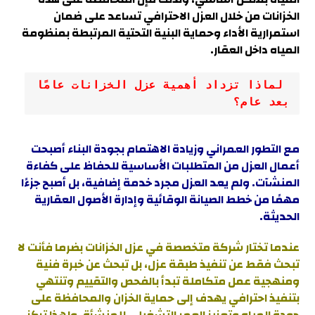
الخزانات من خلال العزل الاحترافي تساعد على ضمان
استمرارية الأداء وحماية البنية التحتية المرتبطة بمنظومة
المياه داخل العقار.
 لماذا تزداد أهمية عزل الخزانات عامًا 
بعد عام؟
مع التطور العمراني وزيادة الاهتمام بجودة البناء أصبحت
أعمال العزل من المتطلبات الأساسية للحفاظ على كفاءة
المنشآت. ولم يعد العزل مجرد خدمة إضافية، بل أصبح جزءًا
مهمًا من خطط الصيانة الوقائية وإدارة الأصول العقارية
الحديثة.
عندما تختار شركة متخصصة في عزل الخزانات بضرما فأنت لا
تبحث فقط عن تنفيذ طبقة عزل، بل تبحث عن خبرة فنية
ومنهجية عمل متكاملة تبدأ بالفحص والتقييم وتنتهي
بتنفيذ احترافي يهدف إلى حماية الخزان والمحافظة على