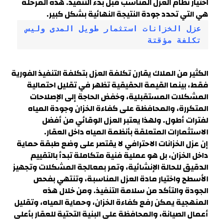
اختيار نظام العزل المناسب قبل بدء التنفيذ. هذه المرحلة
هي التي تحدد جودة النتيجة النهائية بشكل كبير.
عزل الخزانات استثمار طويل المدى وليس 
تكلفة مؤقتة
الكثير من الملاك يقارن تكلفة العزل بتكلفة التنفيذ الفورية
فقط، بينما القيمة الحقيقية تظهر في تقليل احتمالية
المشكلات المستقبلية، وخفض الحاجة إلى الإصلاحات
المتكررة، والمحافظة على كفاءة الخزان وجودة المياه
لفترات أطول. ولهذا يعتبر العزل الوقائي من أفضل
الاستثمارات المتعلقة بأنظمة المياه داخل العقار.
إن عزل الخزانات الاحترافي لا يقتصر على وضع طبقة حماية
داخل الخزان، بل هو عملية فنية متكاملة تبدأ بالتقييم
الدقيق للحالة الإنشائية، وتمر بمعالجة المشكلات وتجهيز
الأسطح واختيار مادة العزل المناسبة، وتنتهي بفحص
الجودة والتأكد من سلامة التنفيذ. ومن خلال هذه
المنهجية يمكن رفع كفاءة الخزان، وحماية المياه، وتقليل
أعمال الصيانة، والمحافظة على البنية التحتية للعقار بأعلى