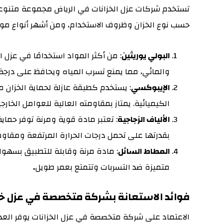
تستخدم شركات عزل الخزانات في الرياض مجموعة متنوعة
حسب نوع الخزان وظروف الاستخدام، ومن أشهر أنواع مواد
البولي يوريثين
: من أكثر المواد استخدامًا في عزل ا
والمائي، مما يمنع تسرب المياه ويحافظ على درجة ا
الإيبوكسي
: يستخدم كطبقة عازلة لحماية الخزان م
الكيميائية. يمتاز بمقاومته العالية للعوامل الخارجي
الألياف الزجاجية
: تعتبر مادة قوية ومرنة توفر حماية
بقدرتها على تحمل درجات الحرارة المرتفعة ومقاوم
المطاط السائل
: مادة مرنة وقابلة للتطبيق بسهولة
متميزة ضد التسربات وتتمتع بعمر طويل
.
فوائد الاستعانة بشركة متخصصة في عزل خزا
الاعتماد على شركة متخصصة في عزل الخزانات يوفر العد