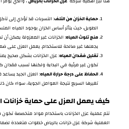
هنا تبرز أهمية شركة
عزل الخزانات بالرياض
، والذي يوفر ال
حماية الخزان من التلف
: التسربات قد تؤدي إلى تآك
الطويل، حيث يتأثر أساس الخزان بوجود المياه المتس
منع تلوث المياه
: الخزانات غير المعزولة يمكن أن ت
يجعلها غير صالحة للاستخدام. يعمل العزل على ضما
تقليل فقدان المياه
: عزل الخزانات بشكل صحيح يمنع
تكون غير مرئية في البداية ولكنها تسبب فقدان ك
الحفاظ على درجة حرارة المياه
: العزل الجيد يساعد 
تغيرها السريع نتيجة العوامل الجوية، سواء كان ذلك
كيف يعمل العزل على حماية خزانات ال
تتم عملية عزل الخزانات باستخدام مواد متخصصة تكون مق
العملية شركة عزل خزانات بالرياض خطوات متعددة لضمان 