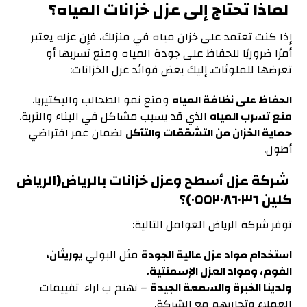
لماذا تحتاج إلى عزل خزانات المياه؟
إذا كنت تعتمد على خزان مياه في منزلك، فإن عزله يعتبر
أمرًا ضروريًا للحفاظ على جودة المياه ومنع تسربها أو
تعرضها للملوثات. إليك بعض فوائد عزل الخزانات:
الحفاظ على نظافة المياه
ومنع نمو الطحالب والبكتيريا.
منع تسرب المياه
الذي قد يسبب مشاكل في البناء والتربة.
حماية الخزان من التشققات والتآكل
لضمان عمر افتراضي
أطول.
شركة عزل أسطح وعزل خزانات بالرياض(الرياض
كلين ٠٥٥٢٠٨٦٠٣٦)؟
توفر شركة الرياض العوامل التالية:
استخدام مواد عزل عالية الجودة
مثل البولي
يوريثان،
الفوم، ومواد العزل الإسمنتية.
ولدينا الخبرة والسمعة الجيدة
– نهتم ب اراء تقييمات
العملاء وتجاربهم مع الشركة.