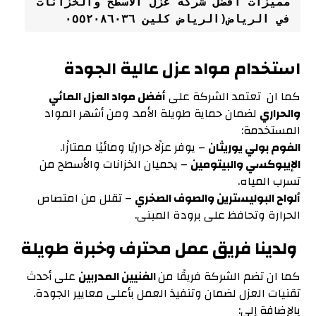
مميزات أفضل شركة عزل الأسطح والخزانات 
في الرياض(الرياض كلين ٠٥٥٢٠٨٦٠٣٦
استخدام مواد عزل عالية الجودة
كما ان تعتمد الشركة على
أفضل مواد العزل المائي
والحراري
لضمان حماية طويلة الأمد. ومن أشهر المواد
المستخدمة:
الفوم بولي يوريثان
– يوفر عزلًا حراريًا ومائيًا ممتازًا.
الإيبوكسي والبيتومين
– يحميان الخزانات والأسطح من
تسرب المياه.
ألواح البوليسترين والصوف الصخري
– تقلل من امتصاص
الحرارة وتحافظ على برودة المبنى.
ولدينا فريق عمل محترف وخبرة طويلة
كما ان تضم الشركة فريقًا من
الفنيين المدربين
على أحدث
تقنيات العزل لضمان وتنفيذ العمل بأعلى معايير الجودة.
بالإضافة إلى: