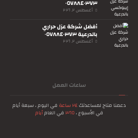
٠٥٧٨٨٤٠٣٧٣
أغسطس ٢, ٢٠٢٦
أفضل شركة عزل حراري
بالدرعية ٠٥٧٨٨٤٠٣٧٣
أغسطس ٢, ٢٠٢٦
ساعات العمل
دعمنا متاح لمساعدتك
٢٤ ساعة
في اليوم ، سبعة أيام
في الأسبوع ،
٣٦٥
في العام
أيام