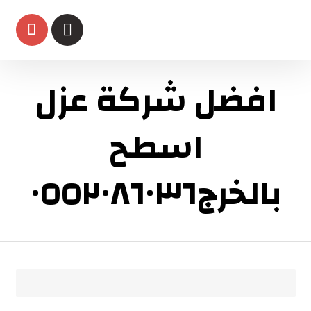
افضل شركة عزل
اسطح
بالخرج٠٥٥٢٠٨٦٠٣٦