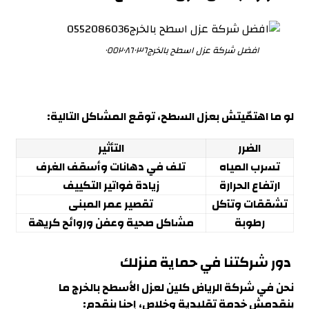
افضل شركة عزل اسطح بالخرج٠٥٥٢٠٨٦٠٣٦
لو ما اهتمّيتش بعزل السطح، توقع المشاكل التالية:
الضرر
التأثير
تسرب المياه
تلف في دهانات وأسقف الغرف
ارتفاع الحرارة
زيادة فواتير التكييف
تشققات وتآكل
تقصير عمر المبنى
رطوبة
مشاكل صحية وعفن وروائح كريهة
دور شركتنا في حماية منزلك
نحن في شركة الرياض كلين لعزل الأسطح بالخرج ما
بنقدمش خدمة تقليدية وخلاص، إحنا بنقدم: