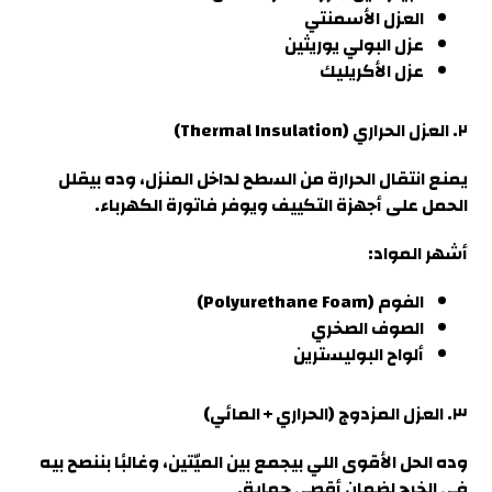
العزل الأسمنتي
عزل البولي يوريثين
عزل الأكريليك
٢. العزل الحراري (Thermal Insulation)
يمنع انتقال الحرارة من السطح لداخل المنزل، وده بيقلل
الحمل على أجهزة التكييف ويوفر فاتورة الكهرباء
.
أشهر المواد
:
الفوم (Polyurethane Foam
)
الصوف الصخري
ألواح البوليسترين
٣. العزل المزدوج (الحراري + المائي
)
وده الحل الأقوى اللي بيجمع بين الميّتين، وغالبًا بننصح بيه
في الخرج لضمان أقصى حماية.