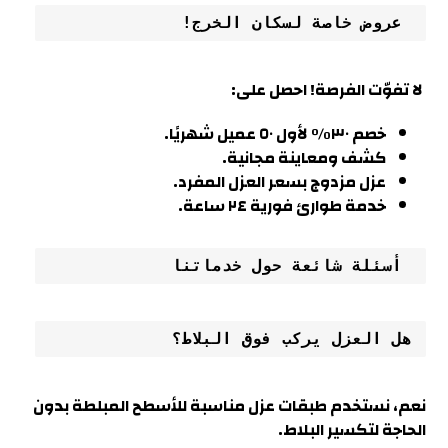
 عروض خاصة لسكان الخرج
!
لا تفوّت الفرصة! احصل على
:
خصم ٣٠% لأول ٥٠ عميل شهريًا
.
كشف ومعاينة مجانية.
عزل مزدوج بسعر العزل المفرد.
خدمة طوارئ فورية ٢٤ ساعة
.
 أسئلة شائعة حول خدماتنا
هل العزل يركب فوق البلاط؟
نعم، نستخدم طبقات عزل مناسبة للأسطح المبلطة بدون
الحاجة لتكسير البلاط.