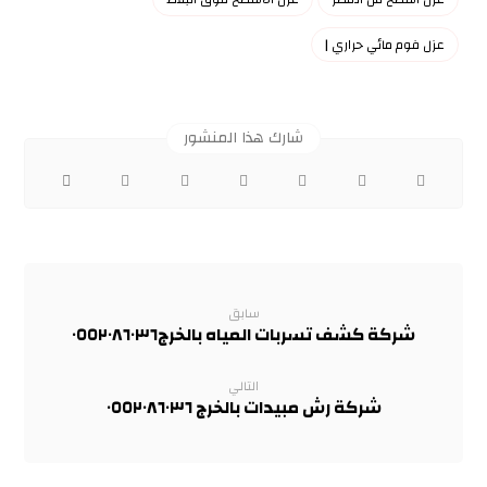
عزل فوم مائي حراري |
سابق
شركة كشف تسربات المياه بالخرج٠٥٥٢٠٨٦٠٣٦
التالي
شركة رش مبيدات بالخرج ٠٥٥٢٠٨٦٠٣٦