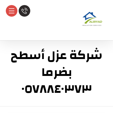
شركة عزل أسطح
بضرما
٠٥٧٨٨٤٠٣٧٣